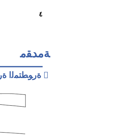
٤
ﺔﻣﺪﻘﻣ

ﺓﺭﻮﻄﺘﻤﻟﺍ ﺓﺭﺎﻴﺴﻟﺍ ﺓﺪﻋ