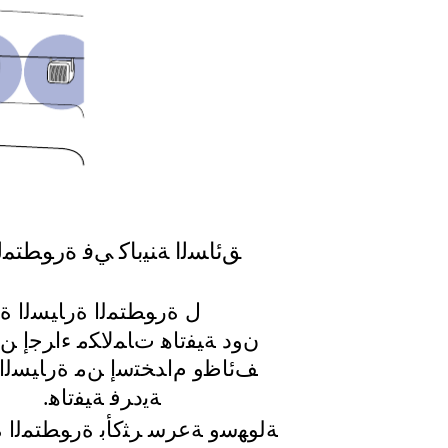
ﻖﺋﺎﺴﻟﺍ ﺔﻨﻴﺑﺎﻛ ﻲﻓ ﺓﺭﻮﻄﺘﻤﻟ
ﻝ ﺓﺭﻮﻄﺘﻤﻟﺍ ﺓﺭﺎﻴﺴﻟﺍ ﺓ
ﻥﻭﺩ ﺔﻴﻔﺗﺎﻫ ﺕﺎﻤﻟﺎﻜﻣ ءﺍﺮﺟﺇ ﻦﻣ
ﻒﺋﺎﻇﻭ ﻡﺍﺪﺨﺘﺳﺇ ﻦﻣ ﺓﺭﺎﻴﺴﻟﺍ 
.ﺔﻳﺩﺮﻓ ﺔﻴﻔﺗﺎﻫ
.ﺔﻟﻮﻬﺳﻭ ﺔﻋﺮﺳ ﺮﺜﻛﺄﺑ ﺓﺭﻮﻄﺘﻤﻟﺍ 