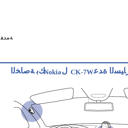
ﺔﻣﺪﻘﻣ
ﻝ
ﻚﺑ ﺔﺻﺎﺨﻟﺍ
Nokia
CK-7W