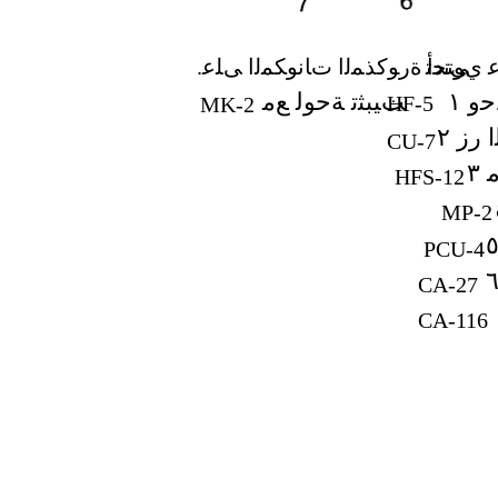
ﻋ ﻱﻮﺘﺤﺗ
.ﻰﻧﺩﺃ ﺓﺭﻮﻛﺬﻤﻟﺍ ﺕﺎﻧﻮﻜﻤﻟﺍ ﻰﻠﻋ
ﻭ ١
ﺖﻴﺒﺜﺗ ﺔﺣﻮﻟ ﻊﻣ
HF-5
MK-2
ﺭﺯ ٢
CU-7
٣
HFS-12
MP-2
PCU-4
CA-27
CA-116