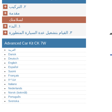
٢. التركيب
مقدمة
لسلامتك
١. البدء
٣. القيام بتشغيل عدة السيارة المتطورة
Advanced Car Kit CK 7W
العربية
Dansk
Deutsch
English
Español
Suomi
Français
עברית
Italiano
Nederlands
Norsk (bokmål)‎
Português‎
Svenska