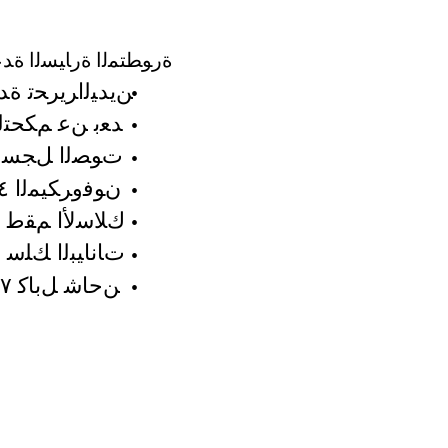
ﺓﺭﻮﻄﺘﻤﻟﺍ ﺓﺭﺎﻴﺴﻟﺍ ﺓﺪ
ﻦﻳﺪﻴﻟﺍﺮﻳﺮﺤﺗ ﺓﺪﺣ
•
ﺪﻌﺑ ﻦﻋ ﻢﻜﺤﺘﻟﺍ 
•
ﺕﻮﺼﻟﺍ ﻞﺠﺴﻣ 
•
ﻥﻮﻓﻭﺮﻜﻴﻤﻟﺍ ٤
•
ﻙﻼﺳﻷﺍ ﻢﻘﻃ ٥
•
ﺕﺎﻧﺎﻴﺒﻟﺍ ﻚﻠﺳ ٦
•
ﻦﺣﺎﺷ ﻞﺑﺎﻛ ٧
•