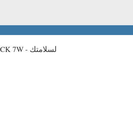
لسلامتك
t CK 7W -