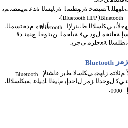
 ﻒﺗﺍﻮﻬﻠﻟ ﺎ ًﺼﻴﺼﺧ ﺓﺭﻮﻄﺘﻤﻟﺍ ﺓﺭﺎﻴﺴﻟﺍ ﺓﺪﻋ ﻢﻴﻤﺼﺗ ﻢﺗ
.(
)
Bluetooth HFP
Bluetooth
ﺰﻬﺟﻷﺎﺑ ﻲﻜﻠﺳﻼﻟﺍ ﻁﺎﺒﺗﺭﻹﺍ
.ﺎًﻧﺎﺠﻣ ﻡﺪﺨﺘﺴﻤﻠﻟ
Bluetooth
ﺇ ﺔﻔﻠﺘﺨﻣ ﻝﻭﺩ ﻲﻓ ﺔﻴﻠﺤﻤﻟﺍ ﻦﻴﻧﺍﻮﻘﻟﺍ ﻊﻨﻤﺗ ﺪﻗ
Bluetooth
 ﻢﺋﻼﺘﻣ ﺯﺎﻬﺠﺑ ﻲﻜﻠﺳﻻ ﻂﺑﺭ ءﺎﺸﻧﻹ
Bluetooth
 ﻲﻛ ﻝﻮﺧﺪﻟﺍ ﺰﻣﺭ ﻝﺎﺧﺩﺈﺑ ﻡﺎﻴﻘﻟﺍ ﻚﻴﻠﻋ ,ﺔﻴﻜﻠﺳﻼﻟﺍ
.
0000