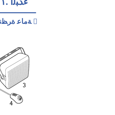
ءﺪﺒﻟﺍ .١

ﺔﻣﺎﻋ ﺓﺮﻈﻧ