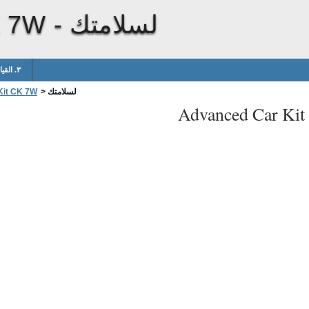
لسلامتك
K 7W -
٣. القيام بتشغيل عدة السيارة المتطورة
لسلامتك
>
Kit CK 7W
Advanced Car Ki