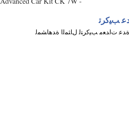
Advanced Car Kit CK 7W -
ﺪﻋ ﺕﺍﺪﻌﻣ ﺐﻴﻛﺮﺘﻟ ﻝﺎﺜﻤﻟﺍ ﺓﺪﻫﺎﺸﻤﻟ