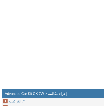
Advanced Car Kit CK 7W > إجراء مكالمة
٢. التركيب