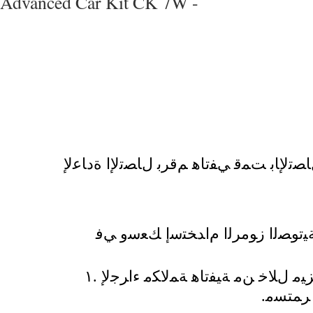
Advanced Car Kit CK 7W -
ﻝﺎﺼﺗﻹﺎﺑ ﺖﻤﻗ ﻲﻔﺗﺎﻫ ﻢﻗﺮﺑ ﻝﺎﺼﺗﻹﺍ ﺓﺩﺎﻋﻹ
ﺔﻴﺗﻮﺼﻟﺍ ﺯﻮﻣﺮﻟﺍ ﻡﺍﺪﺨﺘﺳﺇ ﻚﻌﺳﻭ ﻲﻓ
ﻣ ﻝﻼﺧ ﻦﻣ ﺔﻴﻔﺗﺎﻫ ﺔﻤﻟﺎﻜﻣ ءﺍﺮﺟﻹ .١
 ﺮﻤﺘﺴﻣ