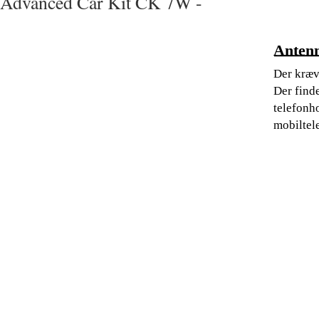
Advanced Car Kit CK 7W -
Anten
Der kræv
Der find
telefonh
mobiltel