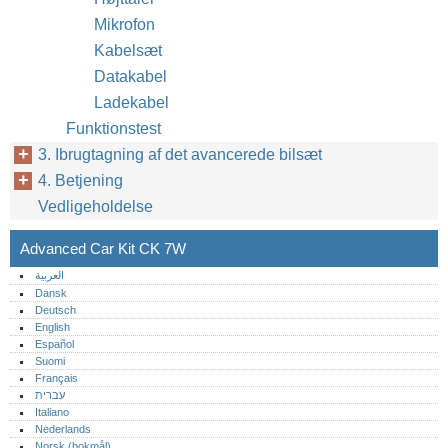
Mikrofon
Kabelsæt
Datakabel
Ladekabel
Funktionstest
3. Ibrugtagning af det avancerede bilsæt
4. Betjening
Vedligeholdelse
Advanced Car Kit CK 7W
العربية
Dansk
Deutsch
English
Español
Suomi
Français
עברית
Italiano
Nederlands
Norsk (bokmål)‎