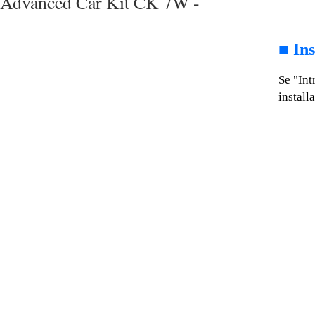
Advanced Car Kit CK 7W -
■
Ins
Se "Int
install