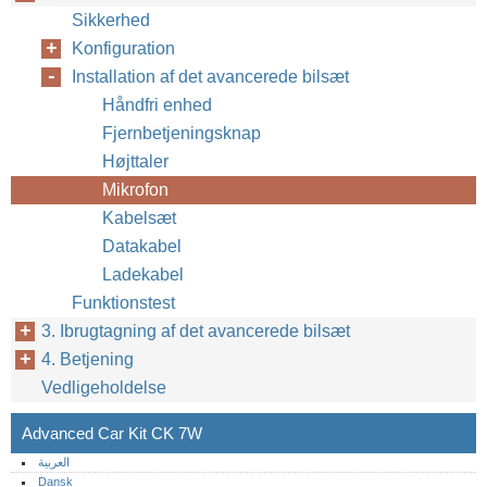
Sikkerhed
Konfiguration
Installation af det avancerede bilsæt
Håndfri enhed
Fjernbetjeningsknap
Højttaler
Mikrofon
Kabelsæt
Datakabel
Ladekabel
Funktionstest
3. Ibrugtagning af det avancerede bilsæt
4. Betjening
Vedligeholdelse
Advanced Car Kit CK 7W
العربية
Dansk