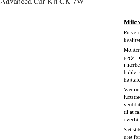
Advanced Car Kit CK 7W -
Mikr
En velo
kvalitet
Monter 
peger m
i nærhe
holder 
højttal
Vær om
luftstr
ventila
til at 
overfør
Sæt sti
uret for