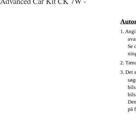
Advanced Car Kit CK 7W -
Autom
1. Angi
ava
Se 
nin
2. Tænd
3. Det 
søg
bil
bils
Den
på 