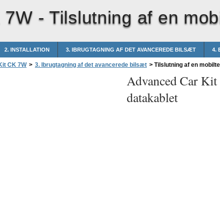
K 7W -
Tilslutning af en mob
2. INSTALLATION
3. IBRUGTAGNING AF DET AVANCEREDE BILSÆT
4.
Kit CK 7W
>
3. Ibrugtagning af det avancerede bilsæt
>
Tilslutning af en mobilt
Advanced Car Ki
datakablet