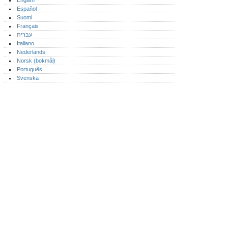
English
Español
Suomi
Français
עברית
Italiano
Nederlands
Norsk (bokmål)‎
Português‎
Svenska