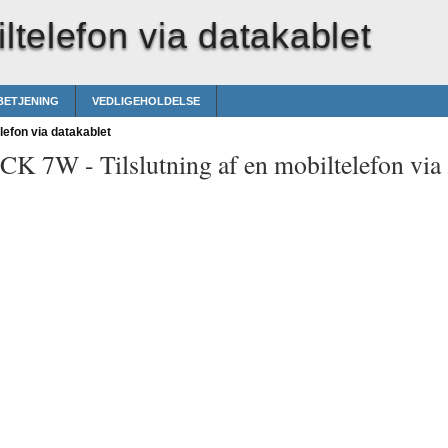
iltelefon via datakablet
 BETJENING
VEDLIGEHOLDELSE
elefon via datakablet
t CK 7W -
Tilslutning af en mobiltelefon via