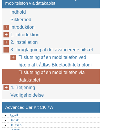
mobiltelefon via datakablet
Indhold
Sikkerhed
Introduktion
1. Introduktion
2. Installation
3. Ibrugtagning af det avancerede bilsæt
Tilslutning af en mobiltelefon ved
hjælp af trådløs Bluetooth-teknologi
Tilslutning af en mobiltelefon via
datakablet
4. Betjening
Vedligeholdelse
Advanced Car Kit CK 7W
العربية
Dansk
Deutsch