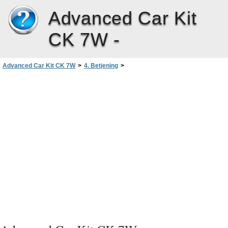
Advanced Car Kit
CK 7W -
Advanced Car Kit CK 7W
>
4. Betjening
>
Betjening af det avancerede bilsæt
>
Foretagelse af et opkald