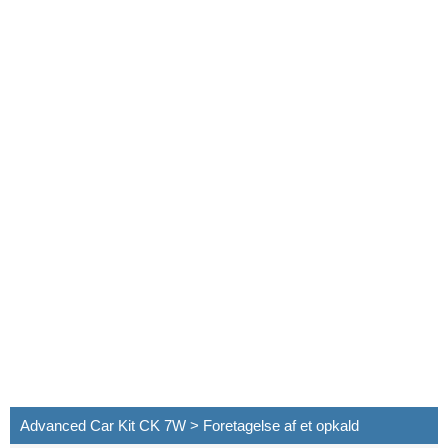
Advanced Car Kit CK 7W > Foretagelse af et opkald