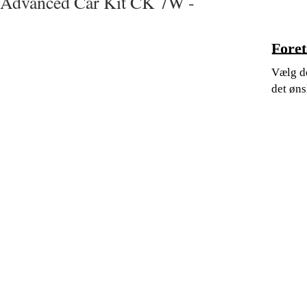
Advanced Car Kit CK 7W -
Foret
Vælg de
det øn