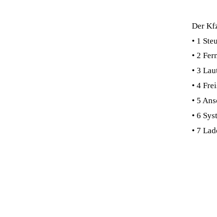
Der Kfz
• 1 St
• 2 Fe
• 3 La
• 4 Fr
• 5 An
• 6 Sy
• 7 La