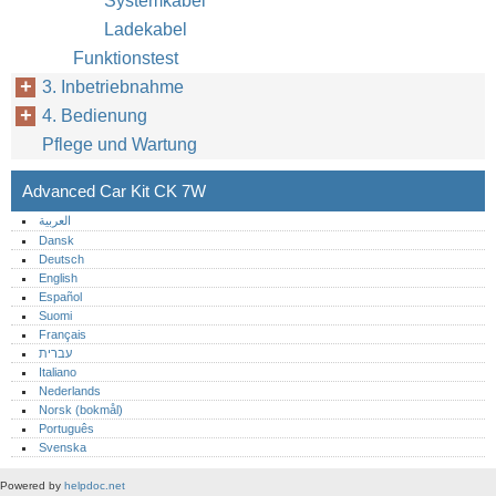
Systemkabel
Ladekabel
Funktionstest
3. Inbetriebnahme
4. Bedienung
Pflege und Wartung
Advanced Car Kit CK 7W
العربية
Dansk
Deutsch
English
Español
Suomi
Français
עברית
Italiano
Nederlands
Norsk (bokmål)‎
Português‎
Svenska
Powered by
helpdoc.net