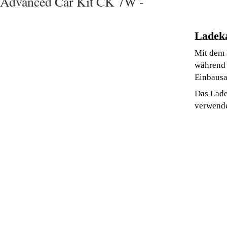
Advanced Car Kit CK 7W -
Ladek
Mit dem 
während 
Einbausa
Das Lade
verwende