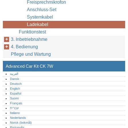
Freisprechmikrofon
Anschluss-Set
Systemkabel
Ladekabel
Funktionstest
3. Inbetriebnahme
4. Bedienung
Pflege und Wartung
Advanced Car Kit CK 7W
العربية
Dansk
Deutsch
English
Español
Suomi
Français
עברית
Italiano
Nederlands
Norsk (bokmål)‎
Português‎