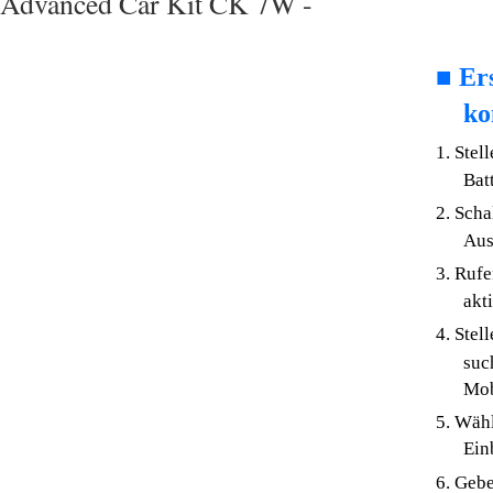
Advanced Car Kit CK 7W -
■
Er
ko
1. Stel
Bat
2. Scha
Aus
3. Rufe
akt
4. Stel
suc
Mob
5. Wähl
Ein
6. Gebe