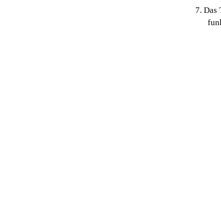
7. Das
fun