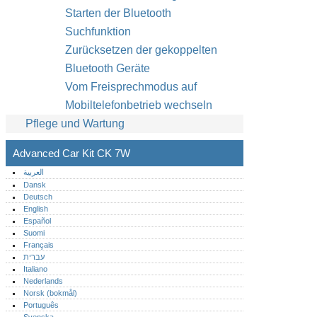
Starten der Bluetooth
Suchfunktion
Zurücksetzen der gekoppelten
Bluetooth Geräte
Vom Freisprechmodus auf
Mobiltelefonbetrieb wechseln
Pflege und Wartung
Advanced Car Kit CK 7W
العربية
Dansk
Deutsch
English
Español
Suomi
Français
עברית
Italiano
Nederlands
Norsk (bokmål)‎
Português‎