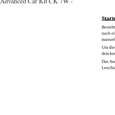
Advanced Car Kit CK 7W -
Start
Besteh
nach ei
manuell
Um die 
drücke
Das Su
Leucht