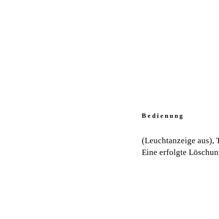
B e d i e n u n g
(Leuchtanzeige aus), 
Eine erfolgte Löschun