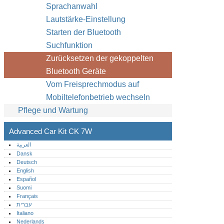
Sprachanwahl
Lautstärke-Einstellung
Starten der Bluetooth
Suchfunktion
Zurücksetzen der gekoppelten
Bluetooth Geräte
Vom Freisprechmodus auf
Mobiltelefonbetrieb wechseln
Pflege und Wartung
Advanced Car Kit CK 7W
العربية
Dansk
Deutsch
English
Español
Suomi
Français
עברית
Italiano
Nederlands