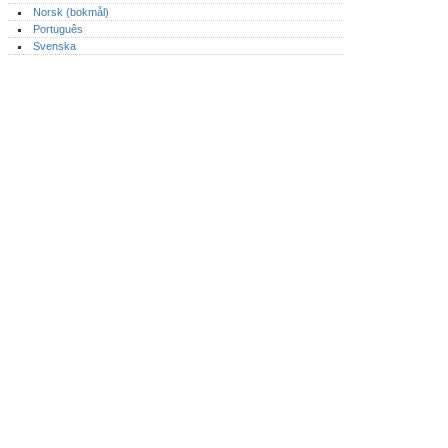
Norsk (bokmål)‎
Português‎
Svenska