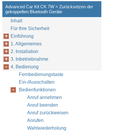
Advanced Car Kit CK 7W > Zurücksetzen der
gekoppelten Bluetooth Geräte
Inhalt
Für Ihre Sicherheit
Einführung
1. Allgemeines
2. Installation
3. Inbetriebnahme
4. Bedienung
Fernbedienungstaste
Ein-/Ausschalten
Bedienfunktionen
Anruf annehmen
Anruf beenden
Anruf zurückweisen
Anrufen
Wahlwiederholung