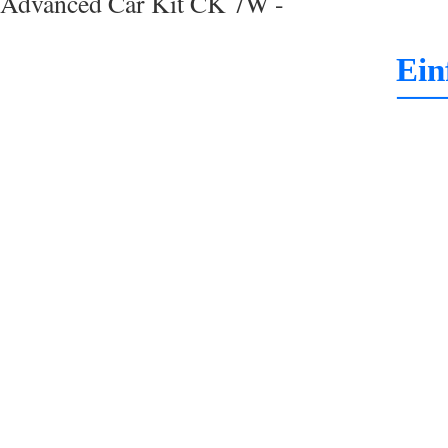
Advanced Car Kit CK 7W -
Ein