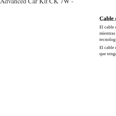
Advanced Car Kit CK 7W -
Cable 
El cable
mientras
tecnolog
El cable
que teng