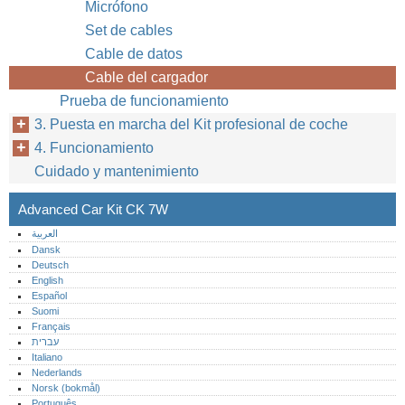
Micrófono
Set de cables
Cable de datos
Cable del cargador
Prueba de funcionamiento
3. Puesta en marcha del Kit profesional de coche
4. Funcionamiento
Cuidado y mantenimiento
Advanced Car Kit CK 7W
العربية
Dansk
Deutsch
English
Español
Suomi
Français
עברית
Italiano
Nederlands
Norsk (bokmål)‎
Português‎