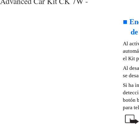
Advanced Car Kit CK 7W -
■
En
de
Al acti
automát
el Kit 
Al desa
se desa
Si ha i
detecci
botón b
para te