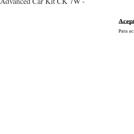
Advanced Car Kit CK 7W -
Acep
Para ac