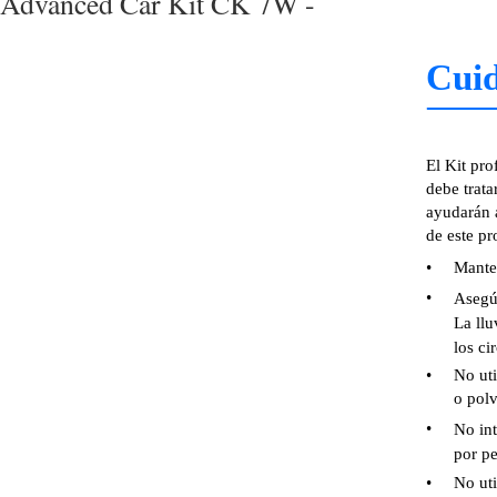
Advanced Car Kit CK 7W -
Cuid
El Kit pro
debe trata
ayudarán a
de este pr
•
Manten
•
Asegúr
La llu
los ci
•
No uti
o polv
•
No int
por pe
•
No uti