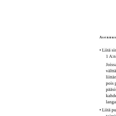
A s e n n u s
• Liitä 
1 A:n
Joiss
vältt
liitt
pois 
pääsi
kahde
langa
• Liitä 