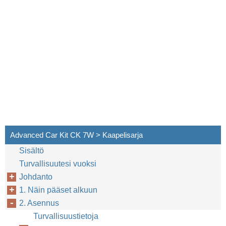
16
Advanced Car Kit CK 7W > Kaapelisarja
Sisältö
Turvallisuutesi vuoksi
Johdanto
1. Näin pääset alkuun
2. Asennus
Turvallisuustietoja