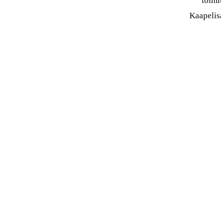
toimi
Kaapelis