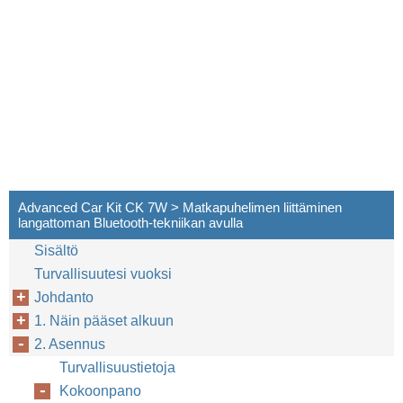
Advanced Car Kit CK 7W > Matkapuhelimen liittäminen
langattoman Bluetooth-tekniikan avulla
Sisältö
Turvallisuutesi vuoksi
Johdanto
1. Näin pääset alkuun
2. Asennus
Turvallisuustietoja
Kokoonpano