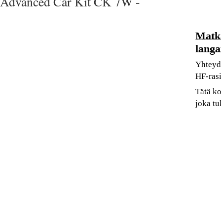
Advanced Car Kit CK 7W -
Matka
langa
Yhteyd
HF-rasi
Tätä k
joka tu