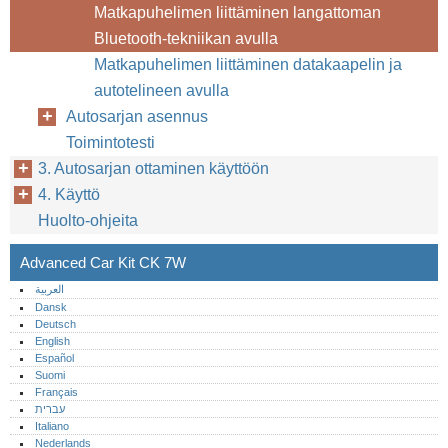
Matkapuhelimen liittäminen langattoman
Bluetooth-tekniikan avulla
12
Matkapuhelimen liittäminen datakaapelin ja
autotelineen avulla
Autosarjan asennus
Toimintotesti
3. Autosarjan ottaminen käyttöön
4. Käyttö
Huolto-ohjeita
Advanced Car Kit CK 7W
العربية
Dansk
Deutsch
English
Español
Suomi
Français
עברית
Italiano
Nederlands