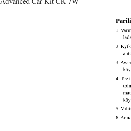
Advanced Car Kit CK 7W -
Paril
1. Varm
lada
2. Kytk
aut
3. Ava
käy
4. Tee 
toi
mat
käy
5. Vali
6. Anna