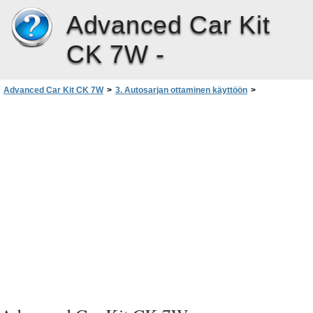
Advanced Car Kit
CK 7W -
Advanced Car Kit CK 7W
>
3. Autosarjan ottaminen käyttöön
>
Matkapuhelimen liittäminen langattoman Bluetooth-tekniikan avulla
>
Pariliitoksen luominen käyttämällä Bluetooth-salasanaa