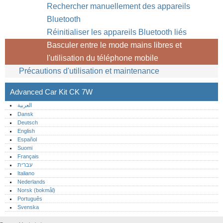
Rechercher manuellement des appareils
Bluetooth
Réinitialiser les appareils Bluetooth liés
Basculer entre le mode mains libres et
l'utilisation du téléphone mobile
Précautions d'utilisation et maintenance
Advanced Car Kit CK 7W
العربية
Dansk
Deutsch
English
Español
Suomi
Français
עברית
Italiano
Nederlands
Norsk (bokmål)‎
Português‎
Svenska