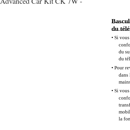
Advanced Car Kit CK 7W -
Bascule
du tél
• Si vou
confo
du su
du té
• Pour r
dans 
mains
• Si vou
confo
trans
mobil
la fo