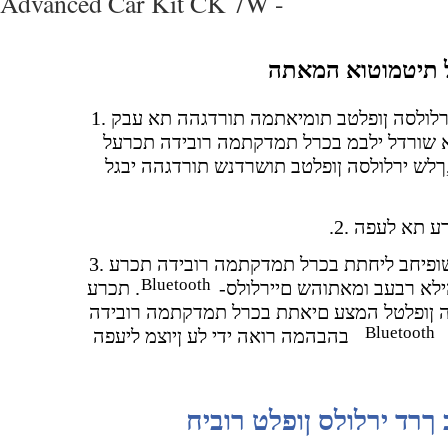
Advanced Car Kit CK 7W -
ל תיטמוטוא המאתה
רלולסה ןופלטב תומיאתמה תורדגהה תא עבק .1
יא שורדל ילבמ בכרל תמדקתמה רובידה תכרעל
ךלש ירלולסה ןופלטב תושרדנש תורדגהה יבגל
 תא לעפה .2
Bluetooth
ילא רבעב ומאתוהש םיירלולס
תכרע .
 ןופלטל המצע םיאתת בכרל תמדקתמה רובידה
Bluetooth
בהבהמה רואה ידי לע ןיוצמ ליעפה