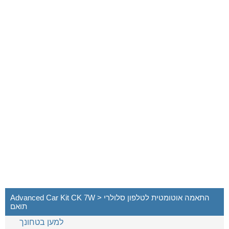
Advanced Car Kit CK 7W > התאמה אוטומטית לטלפון סלולרי
תואם
למען בטחונך