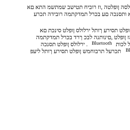
ולסה ןופלטה ,וז רוביח תטישב שמתשמ התא םא
לא ותסנכה םע בכרל תמדקתמה רובידה תכרע
פלט תסירע ךותל ירלולס ןופלט סינכת םא
ז ןופלט ,םינותנה לבכ ךרד בכרל תמדקתמה
Bluetooth
 לכות
ירלולס ןופלט תסנכה .
B
תכרעל תרבוחמש ןופלט תסירע ךותל ליעפ