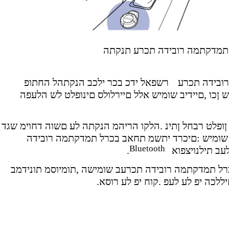
תמדקתמה רובידה תכרע תנקתה
ובידה תכרע
רשפאל ידכ בכר ילכב הנקתהל החתופ
 ןכו ,םיידיב שומיש אלל םיירלולס םינופלט לש הלעפה
ןופלט רבחל ןתינ .הלקו הריהמ הנקתה לע םשוה דחוימ שגד
 שומיש :םיכרד יתשמ תחאב בכרל תמדקתמה רובידה
Bluetooth
עב תילנויצפוא
.
כרל תמדקתמה רובידה תכרעב שומישה ,תומיוסמ תונידמב
ללכה יפ לע לעפ .קוח יפ לע רוסא