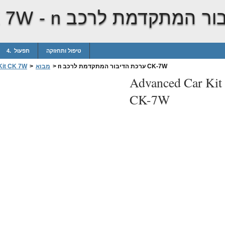
K 7W -
טיפול ותחזוקה
4. תפעול
n ערכת הדיבור המתקדמת לרכב CK-7W
>
מבוא
>
Kit CK 7W
Advanced Car Ki
CK-7W