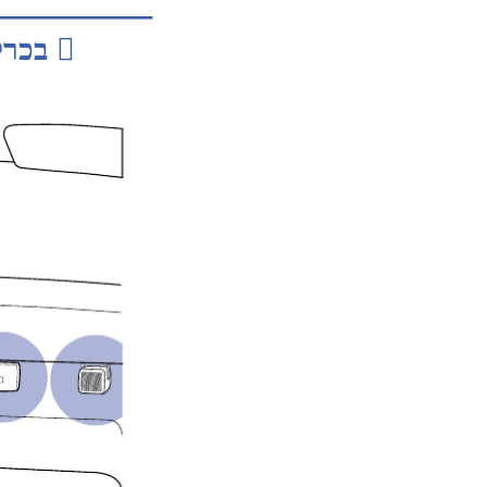

בכרל תמדקתמה רובידה תכרע