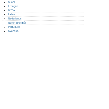
Suomi
Français
עברית
Italiano
Nederlands
Norsk (bokmål)‎
Português‎
Svenska