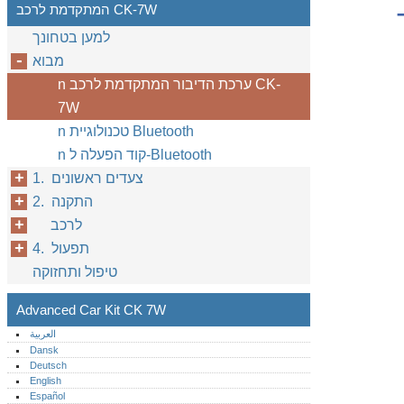
המתקדמת לרכב CK-7W
למען בטחונך
מבוא
n ערכת הדיבור המתקדמת לרכב CK-
7W
n טכנולוגיית Bluetooth
n קוד הפעלה ל-Bluetooth
1. צעדים ראשונים
2. התקנה
לרכב
4. תפעול
טיפול ותחזוקה
Advanced Car Kit CK 7W
العربية
Dansk
Deutsch
English
Español