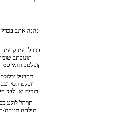
גהנה אתב בכרל 
בכרל תמדקתמה ר
תונוכתב שומיש
.ןופלטב תומיוסמ
תכרעל ירלולס 
ןופלט תסירעב
רוביח וא ,לבכ תל
תויהל לולע ב
.םילחה תונקת/םי