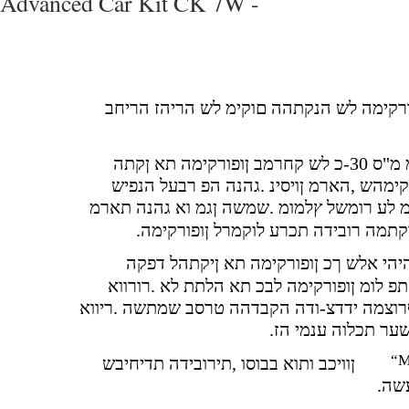
Advanced Car Kit CK 7W -
ורקימה לש הנקתהה םוקימ לש הריהז הריחב
מה תא ןקתה
קימהש ,הארמ ןויסינ .גהנה הפ רבעל הנפיש
קתמה רובידה תכרע לוקמרל ןופורקימה
יהי אלש ךכ ןופורקימה תא ןיקתהל דפקה
חתפ לומ ןופורקימה לבכ תא הלתת לא .רורווא
ףרוצמה ידדצ-ודה הקבדהה טרסב שמתשה .ריווא
שער תכלוה ענמי הז
“M
ןוויכב ותוא בבוסו ,תירובידה תדיחיבש
עשה