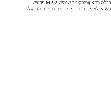
פורקימה דבלמ רחא ןופורקימב שומיש
יפשהל לולע ,בכרל תמדקתמה רובידה תכרעל