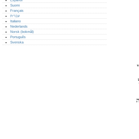
Español
Suomi
Français
עברית
Italiano
Nederlands
Norsk (bokmål)‎
Português‎
Svenska