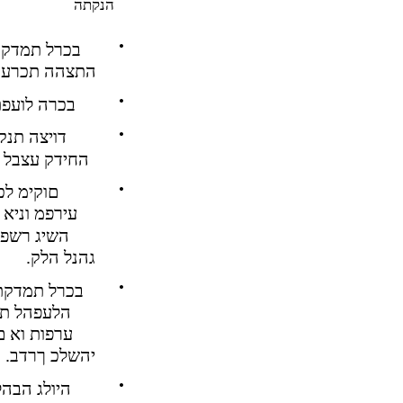
הנקתה
•
בכרל תמדקת
.התצהה תכרע
•
.בכרה לועפ
•
דויצה תנק
.החידק עצבל 
•
םוקימ לכ
עירפמ וניא
השיג רשפא
.גהנל הלק
•
בכרל תמדקת
הלעפהל תוי
ערפות וא ם
.יהשלכ ךרדב
•
היולג הבה