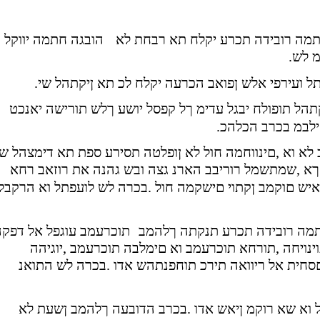
מה רובידה תכרע יקלח תא רבחת לא
הובגה חתמה יווקל
מ לש
תל ועירפי אלש ןפואב הכרעה יקלח לכ תא ןיקתהל שי
תהל תופולח יבגל עדימ ךל קפסל יושע ךלש תורישה יאנכט
ילבמ בכרב הכלהכ
 לא וא ,םינווחמה חול לא ןופלטה תסירע ספת תא דימצהל שי
 ךא ,שמתשמל רוריבב הארנ גצה ובש גהנה את רוזאב רחא
יש םוקמב ןקתוי םישקמה חול .בכרה לש לועפתל וא הרקבל
מה רובידה תכרע תנקתה ךלהמב
תוכרעמב עוגפל אל דפקה
נויחה ,תורחא תוכרעמב וא םימלבה תוכרעמב ,יוגיהה
סחית אל ריוואה תירכ תוחפנתהש אדו .בכרה לש התואנ
ל וא שא רוקמ ןיאש אדו .בכרב הדובעה ךלהמב ןשעת לא