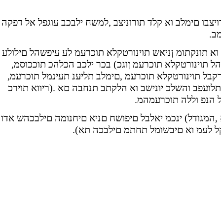
ויצבו םימלב וא קלד תורוניצב ,למשח ילבכב עוגפל אל דפקה
ב
וא תונקתומ ןניאש תוינורטקלא תוכרעמ לע עיפשהל םילולע
הל תוינורטקלא תוכרעמ ןוגכ) בכר ילכב הכלהכ תוככוסמ
רקבל תוינורטקלא תוכרעמ ,םימלב תליענ תעינמל תוכרעמ
ועפב והשלכ יונישב וא הלקתב תנחבה םא .(ריווא תוירכ
ל הנפ וללה תוכרעמהמ
 ,המגודל) ינכמ יאלבל םיפושח םניא םיחנומה םילבכהש אדו
צקל לעמ וא םיבשומל תחתמ םילבכה תא