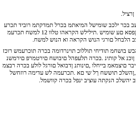
ןרציל
ב בכר ילכב שומישל המיאתמ בכרל תמדקתמ רוביד תכרע
סא םע שומיש .תילילש הקראהו טלוו 12 למשח תכרעמ
צב הלבחל םורגי הנוש הקראה וא הנוש למשח
בש בושחמ תודיחי תוללוכ תוינרדומה בכרה תוכרעמש רוכז
ןוכנ אל קותינ .בכרה תלעפהל םיבושח םירטמרפ םירמשנ
בר םיצמאמ בייחלו ,םינותנ ןדבואל םורגל לולע בכרה רבצמ
,ןהשלכ תוששח ךל שי םא .תכרעמה לש עדימה רוזחשל
ב יהשלכ הנקתה עוציב ינפל בכרה קוושמל