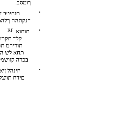
.ךומסב
•
תוחיטב ד
.הנקתהה ךלהמ
RF
•
תותוא
,קלד תקרז
,תוריהמ ת
תחא לש התל
.בכרה קוושמ
•
חינהל ןיא
.(םידח תוו