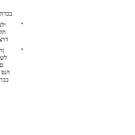
.בכרה 
•
ילע
תקפ
.דוי
•
ןה
לש 
םי
הנפ 
.בכר