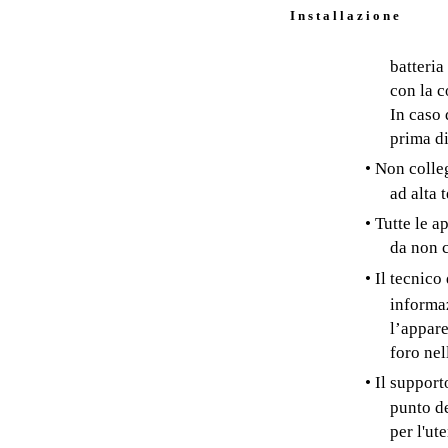
I n s t a l l a z i o n e
batteria
con la c
In caso 
prima di
• Non colleg
ad alta 
• Tutte le 
da non c
• Il tecnico
informa
l’appare
foro nel
• Il suppor
punto de
per l'ut