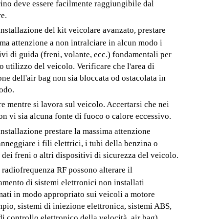
erino deve essere facilmente raggiungibile dal
e.
installazione del kit veicolare avanzato, prestare
ma attenzione a non intralciare in alcun modo i
ivi di guida (freni, volante, ecc.) fondamentali per
o utilizzo del veicolo. Verificare che l'area di
ne dell'air bag non sia bloccata od ostacolata in
odo.
e mentre si lavora sul veicolo. Accertarsi che nei
on vi sia alcuna fonte di fuoco o calore eccessivo.
'installazione prestare la massima attenzione
nneggiare i fili elettrici, i tubi della benzina o
o dei freni o altri dispositivi di sicurezza del veicolo.
 a radiofrequenza RF possono alterare il
mento di sistemi elettronici non installati
ati in modo appropriato sui veicoli a motore
pio, sistemi di iniezione elettronica, sistemi ABS,
di controllo elettronico della velocità, air bag).