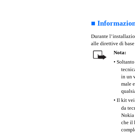
■
Informazioni
Durante l’installazio
alle direttive di base
Nota:
• Soltanto
tecnic
in un 
male e
qualsi
• Il kit v
da tec
Nokia 
che il
comple