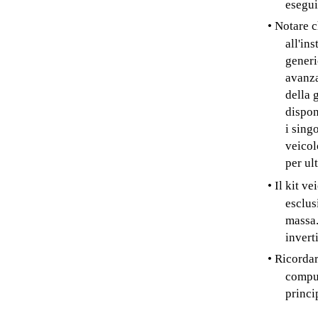
esegui
• Notare c
all'in
generi
avanza
della 
dispon
i sing
veicol
per ult
• Il kit v
esclus
massa.
invert
• Ricordar
comput
princi