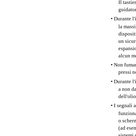
Il tasti
guidator
• Durante l'
la massi
disposit
un sicur
espansio
alcun m
• Non fumar
pressi n
• Durante l
a non da
dell'oli
• I segnali
funziona
o scherm
(ad esem
sistemi 