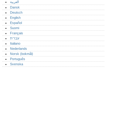
العربية
Dansk
Deutsch
English
Español
Suomi
Français
עברית
Italiano
Nederlands
Norsk (bokmål)‎
Português‎
Svenska