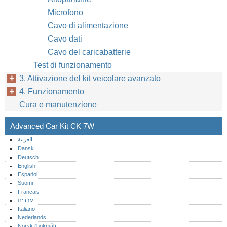
Microfono
Cavo di alimentazione
Cavo dati
Cavo del caricabatterie
Test di funzionamento
3. Attivazione del kit veicolare avanzato
4. Funzionamento
Cura e manutenzione
Advanced Car Kit CK 7W
العربية
Dansk
Deutsch
English
Español
Suomi
Français
עברית
Italiano
Nederlands
Norsk (bokmål)‎