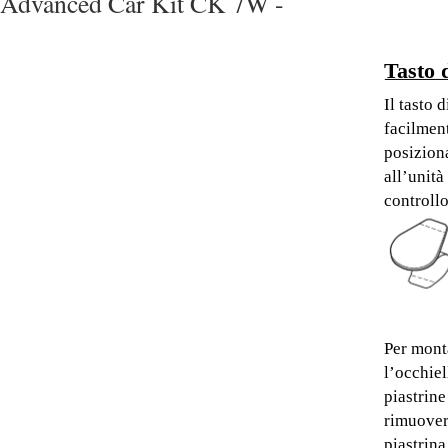
Advanced Car Kit CK 7W -
Tasto 
Il tasto 
facilment
posizion
all’unità
controllo
Per monta
l’occhiel
piastrine
rimuovere
piastrina