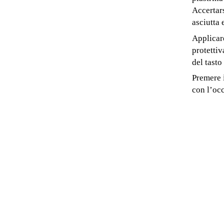
Accertars
asciutta 
Applicare
protettiv
del tasto
Premere i
con l’occ