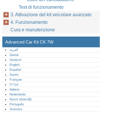
Test di funzionamento
3. Attivazione del kit veicolare avanzato
4. Funzionamento
Cura e manutenzione
Advanced Car Kit CK 7W
العربية
Dansk
Deutsch
English
Español
Suomi
Français
עברית
Italiano
Nederlands
Norsk (bokmål)‎
Português‎
Svenska