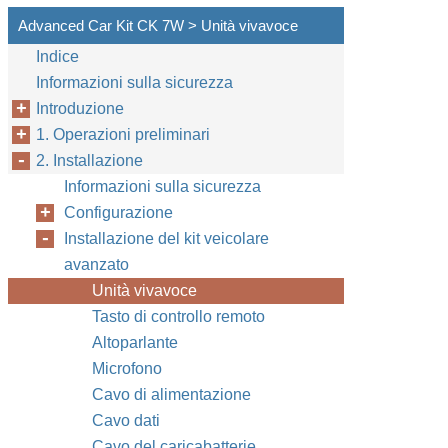
Advanced Car Kit CK 7W > Unità vivavoce
Indice
Informazioni sulla sicurezza
Introduzione
1. Operazioni preliminari
2. Installazione
Informazioni sulla sicurezza
Configurazione
Installazione del kit veicolare
avanzato
Unità vivavoce
Tasto di controllo remoto
Altoparlante
Microfono
Cavo di alimentazione
Cavo dati
Cavo del caricabatterie