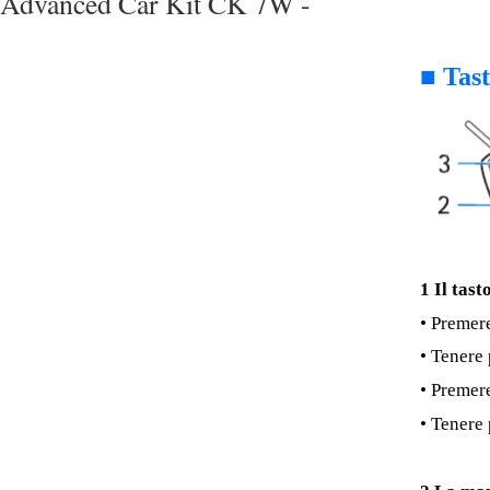
Advanced Car Kit CK 7W -
■
Tast
1
Il tast
• Premer
• Tenere
• Premer
• Tenere