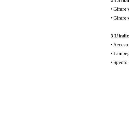
2
La man
• Girare 
• Girare 
3
L’indi
• Acceso
• Lampeg
• Spento