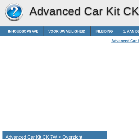
Advanced Car Kit C
INHOUDSOPGAVE
VOOR UW VEILIGHEID
INLEIDING
1. AAN D
Advanced Car 
Advanced Car Kit CK 7W > Overzicht