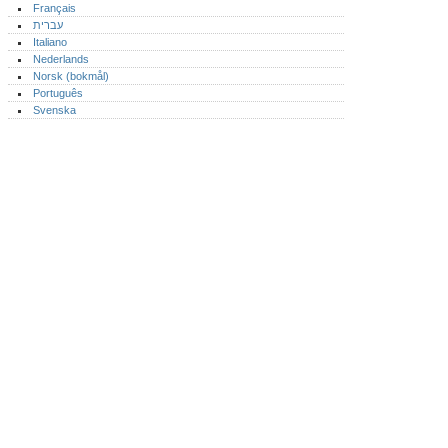
Français
עברית
Italiano
Nederlands
Norsk (bokmål)‎
Português‎
Svenska