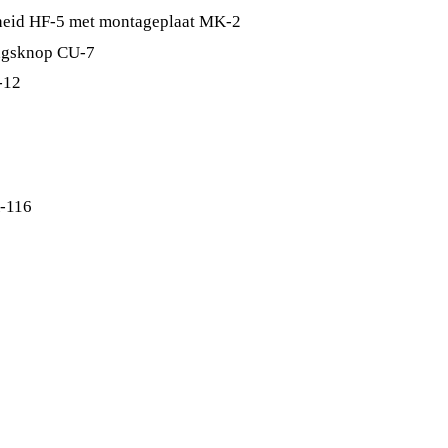
nheid HF-5 met montageplaat MK-2
ingsknop CU-7
-12
A-116