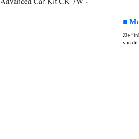
Advanced Car Kit CK 7W -
■
Mo
Zie "In
van de 