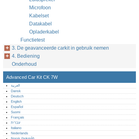
Microfoon
Kabelset
Datakabel
Opladerkabel
Functietest
3. De geavanceerde carkit in gebruik nemen
4. Bediening
Onderhoud
Advanced Car Kit CK 7W
العربية
Dansk
Deutsch
English
Español
Suomi
Français
עברית
Italiano
Nederlands
Norsk (bokmål)‎