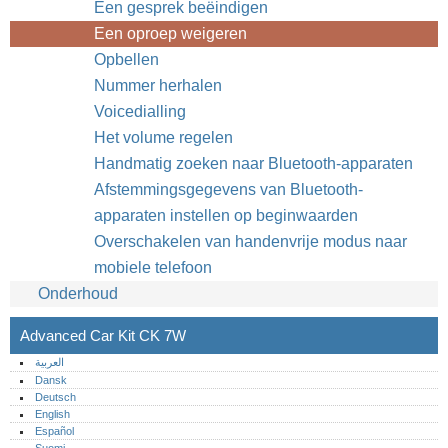
Een gesprek beëindigen
Een oproep weigeren
Opbellen
Nummer herhalen
Voicedialling
Het volume regelen
Handmatig zoeken naar Bluetooth-apparaten
Afstemmingsgegevens van Bluetooth-
apparaten instellen op beginwaarden
Overschakelen van handenvrije modus naar
mobiele telefoon
Onderhoud
Advanced Car Kit CK 7W
العربية
Dansk
Deutsch
English
Español