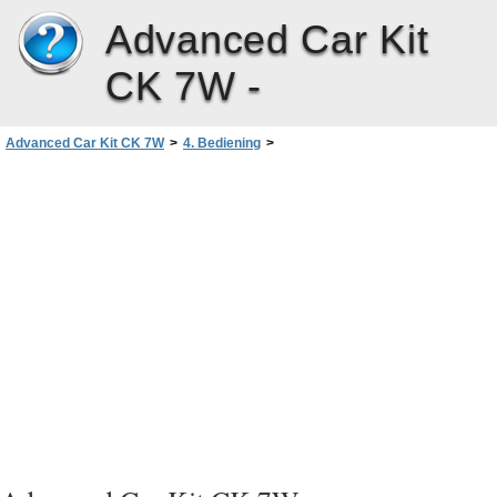
Advanced Car Kit
CK 7W -
Advanced Car Kit CK 7W
>
4. Bediening
>
Bediening van de geavanceerde carkit
>
Een oproep weigeren