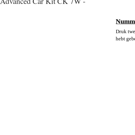
Advanced Car Kit CK 7W -
Numme
Druk twe
hebt geb