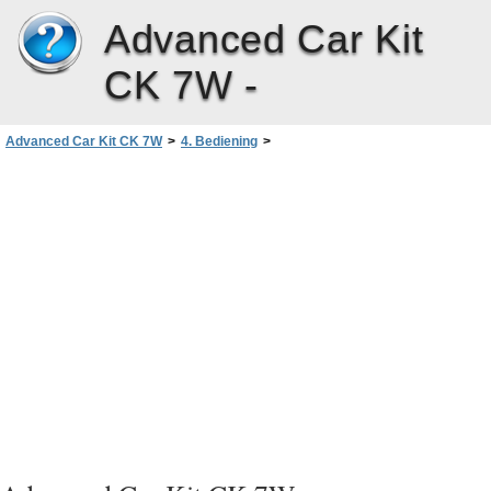
Advanced Car Kit
CK 7W -
Advanced Car Kit CK 7W
>
4. Bediening
>
Bediening van de geavanceerde carkit
>
Nummer herhalen