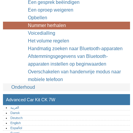
Een gesprek beëindigen
Een oproep weigeren
Opbellen
Nummer herhalen
Voicedialling
Het volume regelen
Handmatig zoeken naar Bluetooth-apparaten
Afstemmingsgegevens van Bluetooth-
apparaten instellen op beginwaarden
Overschakelen van handenvrije modus naar
mobiele telefoon
Onderhoud
Advanced Car Kit CK 7W
العربية
Dansk
Deutsch
English
Español