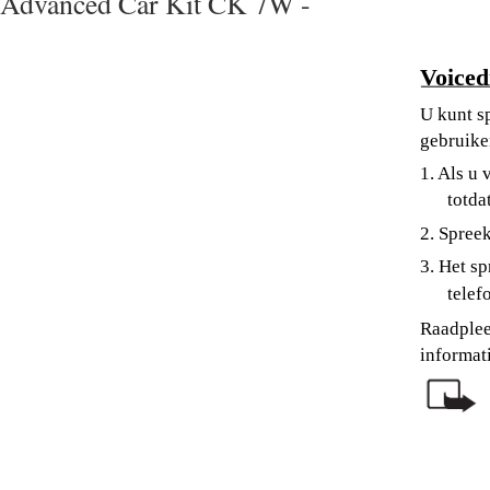
Advanced Car Kit CK 7W -
Voiced
U kunt s
gebruike
1. Als u 
totda
2. Spree
3. Het s
tele
Raadplee
informati