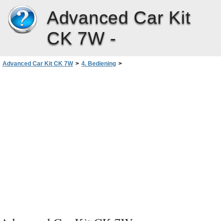
Advanced Car Kit
CK 7W -
Advanced Car Kit CK 7W
>
4. Bediening
>
Bediening van de geavanceerde carkit
>
Voicedialling