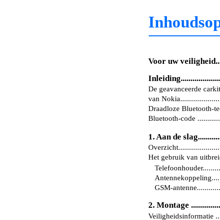
Inhoudso
Voor uw veiligheid.......
Inleiding.....................
De geavanceerde cark
van Nokia.......................
Draadloze Bluetooth-tec
Bluetooth-code ...............
1. Aan de slag..............
Overzicht.......................
Het gebruik van uitbreidi
Telefoonhouder.............
Antennekoppeling.........
GSM-antenne................
2. Montage .................
Veiligheidsinformatie ......