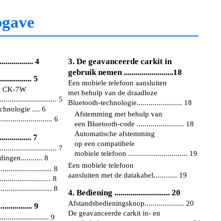
pgave
............ 4
3. De geavanceerde carkit in
gebruik nemen .........................18
............... 5
Een mobiele telefoon aansluiten
it CK-7W
met behulp van de draadloze
.......................... 5
Bluetooth-technologie....................... 18
hnologie .... 6
Afstemming met behulp van
....................... 6
een Bluetooth-code ........................ 18
Automatische afstemming
............. 7
op een compatibele
........................... 7
mobiele telefoon .............................. 19
ngen........... 8
Een mobiele telefoon
...................... 8
aansluiten met de datakabel............ 19
..................... 8
...................... 8
4. Bediening ............................ 20
Afstandsbedieningsknop.................... 20
.............. 9
De geavanceerde carkit in- en
..................... 9