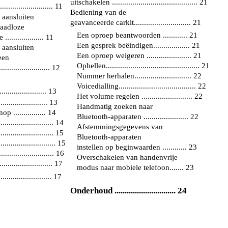
uitschakelen .......................................... 21
........................ 11
Bediening van de
 aansluiten
geavanceerde carkit............................ 21
raadloze
Een oproep beantwoorden ............ 21
................. 11
Een gesprek beëindigen.................. 21
 aansluiten
Een oproep weigeren ...................... 21
een
Opbellen.............................................. 21
..................... 12
Nummer herhalen............................ 22
Voicedialling...................................... 22
................... 13
Het volume regelen ......................... 22
................... 13
Handmatig zoeken naar
 ................ 14
Bluetooth-apparaten ...................... 22
........................ 14
Afstemmingsgegevens van
........................ 15
Bluetooth-apparaten
.......................... 15
instellen op beginwaarden ............ 23
......................... 16
Overschakelen van handenvrije
....................... 17
modus naar mobiele telefoon....... 23
........................ 17
Onderhoud .............................. 24