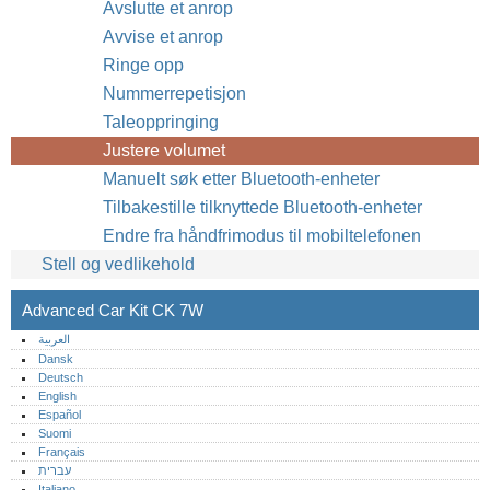
Avslutte et anrop
Avvise et anrop
Ringe opp
Nummerrepetisjon
Taleoppringing
Justere volumet
Manuelt søk etter Bluetooth-enheter
Tilbakestille tilknyttede Bluetooth-enheter
Endre fra håndfrimodus til mobiltelefonen
Stell og vedlikehold
Advanced Car Kit CK 7W
العربية
Dansk
Deutsch
English
Español
Suomi
Français
עברית
Italiano