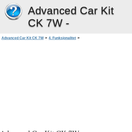
Advanced Car Kit
CK 7W -
Advanced Car Kit CK 7W
>
4. Funksjonalitet
>
Bruke det avanserte bilmonteringssettet
>
Justere volumet