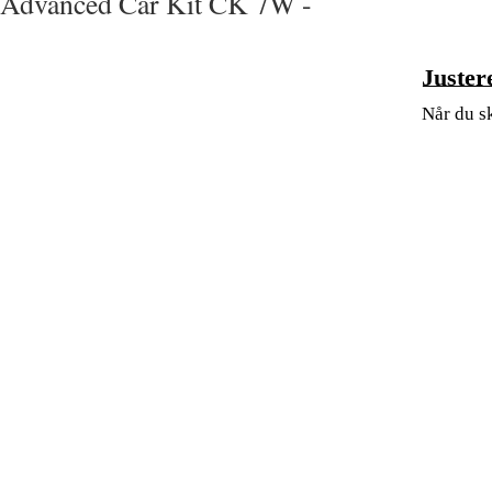
Advanced Car Kit CK 7W -
Juster
Når du sk