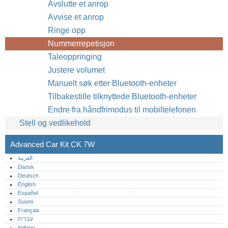
Avslutte et anrop
Avvise et anrop
Ringe opp
Nummerrepetisjon
Taleoppringing
Justere volumet
Manuelt søk etter Bluetooth-enheter
Tilbakestille tilknyttede Bluetooth-enheter
Endre fra håndfrimodus til mobiltelefonen
Stell og vedlikehold
Advanced Car Kit CK 7W
العربية
Dansk
Deutsch
English
Español
Suomi
Français
עברית
Italiano