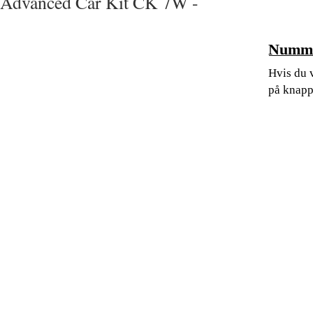
Advanced Car Kit CK 7W -
Numme
Hvis du v
på knapp