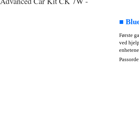
Advanced Car Kit CK 7W -
■
Blu
Første ga
ved hjelp
enhetene 
Passorde