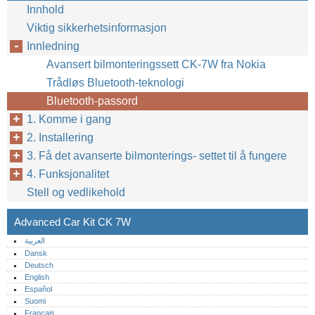
Innhold
Viktig sikkerhetsinformasjon
Innledning
Avansert bilmonteringssett CK-7W fra Nokia
Trådløs Bluetooth-teknologi
Bluetooth-passord
1. Komme i gang
2. Installering
3. Få det avanserte bilmonterings- settet til å fungere
4. Funksjonalitet
Stell og vedlikehold
Advanced Car Kit CK 7W
العربية
Dansk
Deutsch
English
Español
Suomi
Français