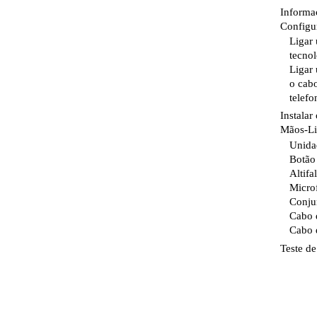
Informaçõ
Configuraç
Ligar 
tecnol
Ligar 
o cab
telefone
Instalar
Mãos-Livr
Unidad
Botão 
Altifala
Microfon
Conjunt
Cabo de
Cabo de
Teste de 