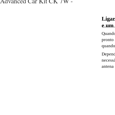
Advanced Car Kit CK 7W -
Ligar
e um 
Quando 
pronto
quando 
Depend
necessá
antena 