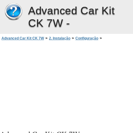
Advanced Car Kit
CK 7W -
Advanced Car Kit CK 7W
>
2. Instalação
>
Configuração
>
Ligar um telemóvel utilizando o cabo de dados e um apoio de telefone