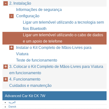
2. Instalação
Informações de segurança
Configuração
Ligar um telemóvel utilizando a tecnologia sem
fios Bluetooth
Ligar um telemóvel utilizando o cabo de dados
14
e um apoio de telefone
Instalar o Kit Completo de Mãos-Livres para
Viatura
Teste de funcionamento
3. Colocar o Kit Completo de Mãos-Livres para Viatura
em funcionamento
4. Funcionamento
Cuidados e manutenção
Advanced Car Kit CK 7W
العربية
Dansk