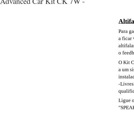
Advanced Car Kit CK 7W -
Altif
Para ga
a ficar
altifal
o feed
O Kit 
a um si
instala
-Livres
qualifi
Ligue o
"SPEA