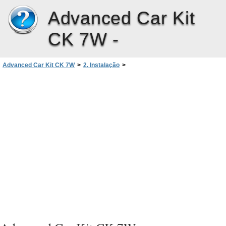
Advanced Car Kit
CK 7W -
Advanced Car Kit CK 7W
>
2. Instalação
>
Instalar o Kit Completo de Mãos-Livres para Viatura
>
Altifalante