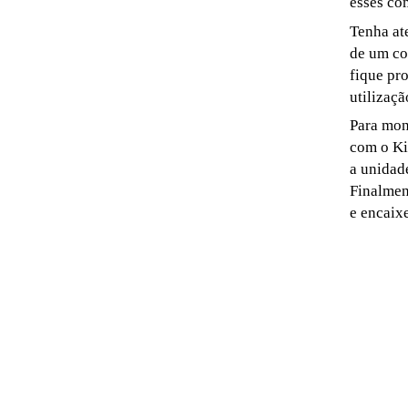
esses co
Tenha at
de um co
fique pr
utilizaç
Para mont
com o Ki
a unidad
Finalmen
e encaix