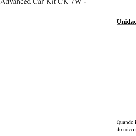
Advanced Car Kit CK 7W -
Unidad
Quando i
do micro