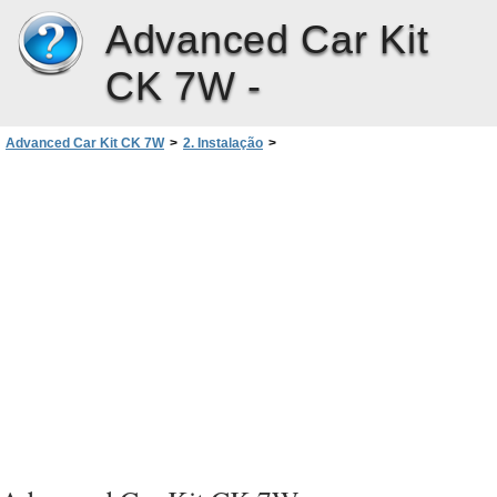
Advanced Car Kit
CK 7W -
Advanced Car Kit CK 7W
>
2. Instalação
>
Instalar o Kit Completo de Mãos-Livres para Viatura
>
Unidade de mãos-livres