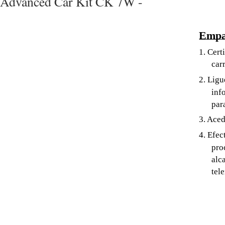
Advanced Car Kit CK 7W -
Empar
1. Cert
car
2. Ligu
inf
par
3. Aced
4. Efec
pro
alc
tel