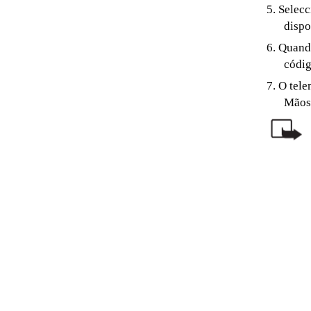
5. Selec
dispo
6. Quand
códig
7. O tel
Mãos-