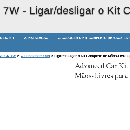
K 7W -
Ligar/desligar o Kit
O DO KIT
2. INSTALAÇÃO
3. COLOCAR O KIT COMPLETO DE MÃOS-LI
Kit CK 7W
>
4. Funcionamento
>
Ligar/desligar o Kit Completo de Mãos-Livres 
Advanced Car Ki
Mãos-Livres para 