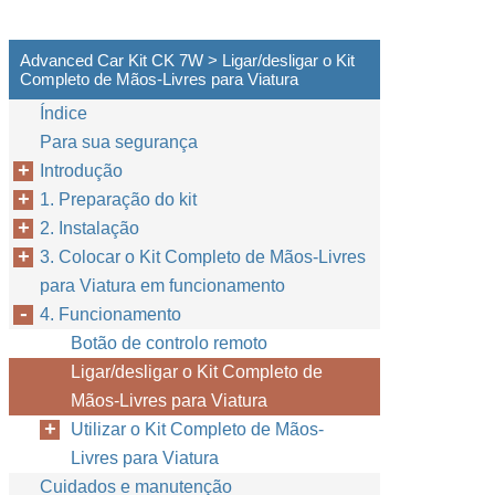
Advanced Car Kit CK 7W > Ligar/desligar o Kit
Completo de Mãos-Livres para Viatura
Índice
Para sua segurança
Introdução
1. Preparação do kit
2. Instalação
3. Colocar o Kit Completo de Mãos-Livres
para Viatura em funcionamento
4. Funcionamento
Botão de controlo remoto
Ligar/desligar o Kit Completo de
Mãos-Livres para Viatura
Utilizar o Kit Completo de Mãos-
Livres para Viatura
Cuidados e manutenção