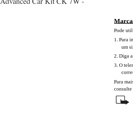
Advanced Car Kit CK 7W -
Marca
Pode uti
1. Para i
um si
2. Diga a
3. O tel
corre
Para mai
consulte