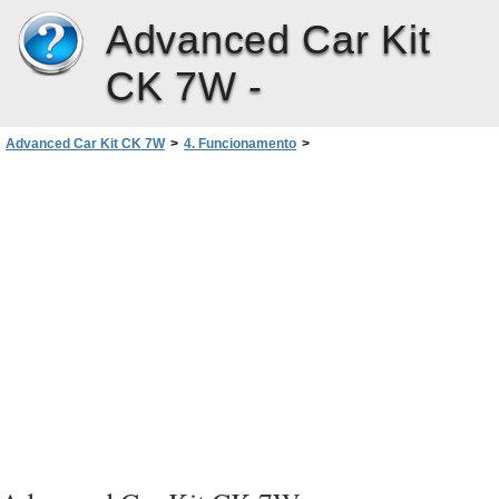
Advanced Car Kit
CK 7W -
Advanced Car Kit CK 7W
>
4. Funcionamento
>
Utilizar o Kit Completo de Mãos-Livres para Viatura
>
Marcação por voz